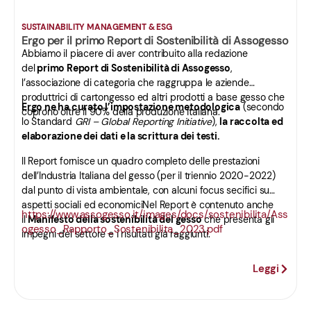
SUSTAINABILITY MANAGEMENT & ESG
Ergo per il primo Report di Sostenibilità di Assogesso
Abbiamo il piacere di aver contribuito alla redazione
del
primo Report di Sostenibilità di Assogesso
,
l’associazione di categoria che raggruppa le aziende
produttrici di cartongesso ed altri prodotti a base gesso che
Ergo ne ha curato l’impostazione metodologica
(secondo
coprono oltre il 90% della produzione italiana.
lo Standard
GRI – Global Reporting Initiative
),
la raccolta ed
elaborazione dei dati e la scrittura dei testi.
Il Report fornisce un quadro completo delle prestazioni
dell’Industria Italiana del gesso (per il triennio 2020-2022)
dal punto di vista ambientale, con alcuni focus secifici su
aspetti sociali ed economiciNel Report è contenuto anche
https://www.assogesso.it/images/docs/sostenibilita/Ass
il
Manifesto della sostenibilità del gesso
che presenta gli
ogesso_Rapporto_Sostenibilita_2023.pdf
impegni del settore e i risultati già raggiunti.
Leggi