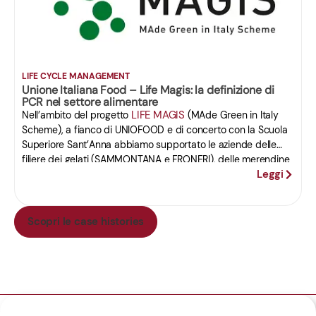
LIFE CYCLE MANAGEMENT
Unione Italiana Food – Life Magis: la definizione di
PCR nel settore alimentare
LIFE MAGIS
Nell’ambito del progetto
(MAde Green in Italy
Scheme), a fianco di UNIOFOOD e di concerto con la Scuola
Superiore Sant’Anna abbiamo supportato le aziende delle
filiere dei gelati (SAMMONTANA e FRONERI), delle merendine
Leggi
confezionare (BARILLA e FERRERO), dei lievitati da ricorrenza
(BALOCCO, BAULI e MAINA) e del caffè (ILLY, KIMBO e
LAVAZZA) nella definizione di regole di categoria di prodotto
per le categorie di prodotto selezionate e nella realizzazione
Scopri le case histories
di studi PEF e dichiarazioni ambientali di prodotto individuali.