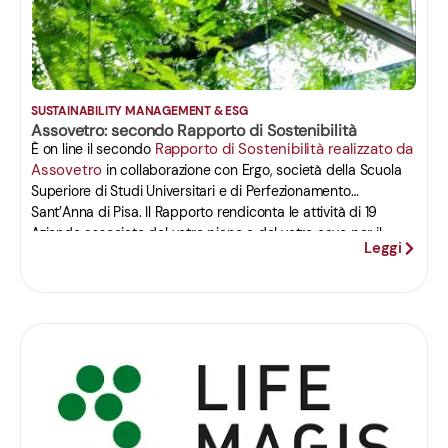
SUSTAINABILITY MANAGEMENT & ESG
Assovetro: secondo Rapporto di Sostenibilità
Rapporto di Sostenibilità realizzato da
È on line il secondo
Assovetro
in collaborazione con Ergo, società della Scuola
Superiore di Studi Universitari e di Perfezionamento
Sant’Anna di Pisa. Il Rapporto rendiconta le attività di 19
Aziende associate del vetro piano e del vetro cavo per il
Leggi
periodo 2016-2020. Del documento è stata data
un’anticipazione durante l’evento del 12 aprile all’Hotel de la
Ville di Roma, nel corso del tradizionale appuntamento
annuale dell’Associazione con la stampa.