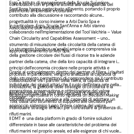
Ergo e Istituto di management della Scuola Superiore
contribuisce con le proprie attività alla salvaguardia del
Sant’Anna hanno partecipato all’evento, portando il proprio
patrimonio ambientale e culturale.
contributo alla discussione e raccontando alcune
progettualità in corso insieme a Arbi Dario Spa e
In particolare, Ergo, Scuola Sant’Anna e Arbi stanno
Associazione Blue Resolution.
collaborando nell’implementazione del Tool Valchiria – Value
Chain Circularity and Capabilities Assessment – uno
strumento di misurazione della circolarità della catena di
Lo strumento fornisce un’analisi ampia e comprensiva sia
approvvigionamento di Arbi Spa.
della gestione circolare dei flussi di risorse tra le aziende
partner della catena, che della loro capacità di integrare i
principi dell’economia circolare nelle proprie attività e
Grazie al coinvolgimento diretto dei partner di filiera, i risultati
processi. In particolare, vengono analizzate la capacità di
dello strumento permettono di comprendere sia il contributo
collaborazione tra i partner della filiera, la capacità di
individuale dei singoli attori che il ruolo dell’intera rete nella
innovazione, la gestione delle strategie di circolarità e la
generazione, preservazione e ottimizzazione del valore
gestione del rischio, oltre alla capacità di rigenerare il
Un’altra progettualità in corso riguarda un
Decision Making
circolare.
capitale naturale e sociale e alla capacità di adottare un
Tool
, ossia uno strumento di supporto alle decisioni per
approccio sistemico lungo l’intera catena del valore.
individuare strategie efficaci per contrastare la presenza di
rifiuti marini.
Il DMT è una data platform in grado di fornire soluzioni
differenziate in base alle caratteristiche del problema dei
rifiuti marini nel proprio areale, ed alle esigenze di chi vuole