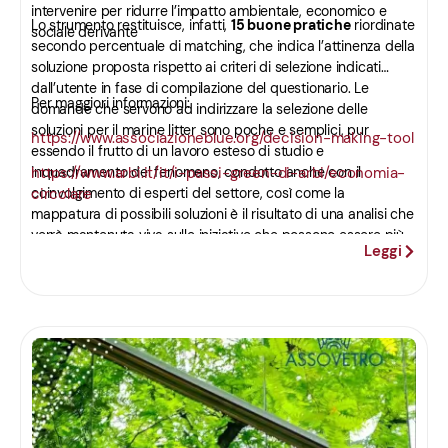
intervenire per ridurre l’impatto ambientale, economico e
Lo strumento restituisce, infatti,
15 buone pratiche
riordinate
sociale derivante
secondo percentuale di matching, che indica l’attinenza della
soluzione proposta rispetto ai criteri di selezione indicati
dall’utente in fase di compilazione del questionario. Le
Per maggiori informazioni:
domande che servono ad indirizzare la selezione delle
soluzioni per il marine litter sono poche e semplici, pur
https://www.associazioneblue.org/decision-making-tool
essendo il frutto di un lavoro esteso di studio e
inquadramento del fenomeno, condotto anche con il
https://www.arbi.it/it/i-passi-green-di-arbi/economia-
coinvolgimento di esperti del settore, così come la
circolare
mappatura di possibili soluzioni è il risultato di una analisi che
verrà mantenuta viva sulle iniziative che possono essere più
Leggi
efficaci e che possano garantire un elevato livello di
collaborazione tra tutte le parti interessate.