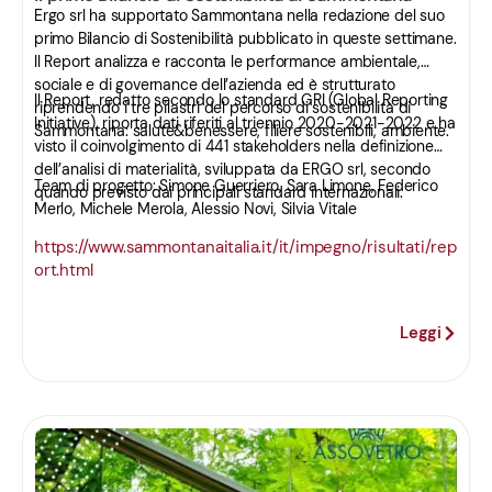
Ergo srl ha supportato Sammontana nella redazione del suo
primo Bilancio di Sostenibilità pubblicato in queste settimane.
Il Report analizza e racconta le performance ambientale,
sociale e di governance dell’azienda ed è strutturato
Il Report, redatto secondo lo standard GRI (Global Reporting
riprendendo i tre pilastri del percorso di sostenibilità di
Initiative), riporta dati riferiti al triennio 2020-2021-2022 e ha
Sammontana: salute&benessere, filiere sostenibili, ambiente.
visto il coinvolgimento di 441 stakeholders nella definizione
dell’analisi di materialità, sviluppata da ERGO srl, secondo
Team di progetto: Simone Guerriero, Sara Limone, Federico
quando previsto dai principali standard internazionali.
Merlo, Michele Merola, Alessio Novi, Silvia Vitale
https://www.sammontanaitalia.it/it/impegno/risultati/rep
ort.html
Leggi