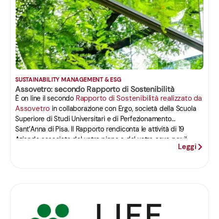
SUSTAINABILITY MANAGEMENT & ESG
Assovetro: secondo Rapporto di Sostenibilità
Rapporto di Sostenibilità realizzato da
È on line il secondo
Assovetro
in collaborazione con Ergo, società della Scuola
Superiore di Studi Universitari e di Perfezionamento
Sant’Anna di Pisa. Il Rapporto rendiconta le attività di 19
Aziende associate del vetro piano e del vetro cavo per il
Leggi
periodo 2016-2020. Del documento è stata data
un’anticipazione durante l’evento del 12 aprile all’Hotel de la
Ville di Roma, nel corso del tradizionale appuntamento
annuale dell’Associazione con la stampa.