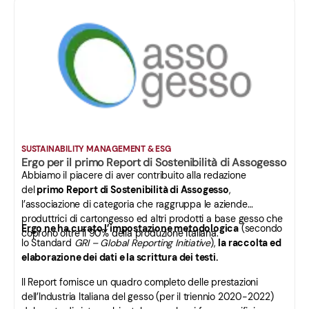
SUSTAINABILITY MANAGEMENT & ESG
Ergo per il primo Report di Sostenibilità di Assogesso
Abbiamo il piacere di aver contribuito alla redazione
del
primo Report di Sostenibilità di Assogesso
,
l’associazione di categoria che raggruppa le aziende
produttrici di cartongesso ed altri prodotti a base gesso che
Ergo ne ha curato l’impostazione metodologica
(secondo
coprono oltre il 90% della produzione italiana.
lo Standard
GRI – Global Reporting Initiative
),
la raccolta ed
elaborazione dei dati e la scrittura dei testi.
Il Report fornisce un quadro completo delle prestazioni
dell’Industria Italiana del gesso (per il triennio 2020-2022)