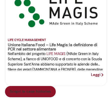
LIFE CYCLE MANAGEMENT
Unione Italiana Food – Life Magis: la definizione di
PCR nel settore alimentare
LIFE MAGIS
Nell’ambito del progetto
(MAde Green in Italy
Scheme), a fianco di UNIOFOOD e di concerto con la Scuola
Superiore Sant’Anna abbiamo supportato le aziende delle
filiere dei gelati (SAMMONTANA e FRONERI), delle merendine
Leggi
confezionare (BARILLA e FERRERO), dei lievitati da ricorrenza
(BALOCCO, BAULI e MAINA) e del caffè (ILLY, KIMBO e
LAVAZZA) nella definizione di regole di categoria di prodotto
per le categorie di prodotto selezionate e nella realizzazione
Scopri le case histories
di studi PEF e dichiarazioni ambientali di prodotto individuali.