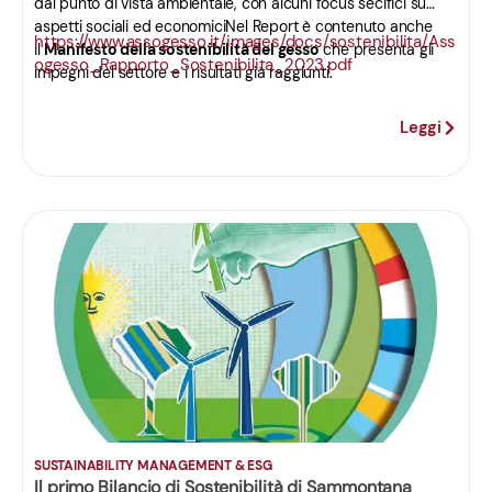
dal punto di vista ambientale, con alcuni focus secifici su
aspetti sociali ed economiciNel Report è contenuto anche
https://www.assogesso.it/images/docs/sostenibilita/Ass
il
Manifesto della sostenibilità del gesso
che presenta gli
ogesso_Rapporto_Sostenibilita_2023.pdf
impegni del settore e i risultati già raggiunti.
Leggi
SUSTAINABILITY MANAGEMENT & ESG
Il primo Bilancio di Sostenibilità di Sammontana