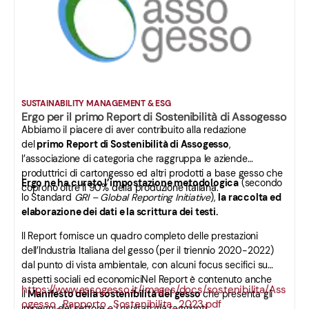
SUSTAINABILITY MANAGEMENT & ESG
Ergo per il primo Report di Sostenibilità di Assogesso
Abbiamo il piacere di aver contribuito alla redazione
del
primo Report di Sostenibilità di Assogesso
,
l’associazione di categoria che raggruppa le aziende
produttrici di cartongesso ed altri prodotti a base gesso che
Ergo ne ha curato l’impostazione metodologica
(secondo
coprono oltre il 90% della produzione italiana.
lo Standard
GRI – Global Reporting Initiative
),
la raccolta ed
elaborazione dei dati e la scrittura dei testi.
Il Report fornisce un quadro completo delle prestazioni
dell’Industria Italiana del gesso (per il triennio 2020-2022)
dal punto di vista ambientale, con alcuni focus secifici su
aspetti sociali ed economiciNel Report è contenuto anche
https://www.assogesso.it/images/docs/sostenibilita/Ass
il
Manifesto della sostenibilità del gesso
che presenta gli
ogesso_Rapporto_Sostenibilita_2023.pdf
impegni del settore e i risultati già raggiunti.