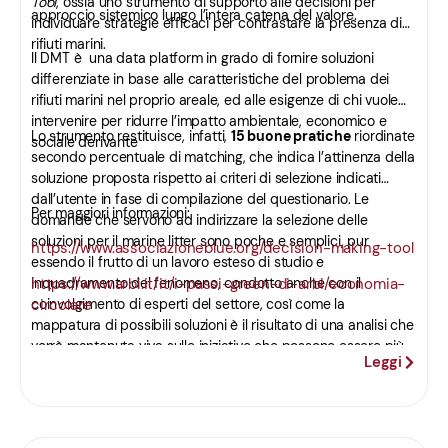
Tool
, ossia uno strumento di supporto alle decisioni per
approccio sistemico lungo l’intera catena del valore.
individuare strategie efficaci per contrastare la presenza di
rifiuti marini.
Il DMT è una data platform in grado di fornire soluzioni
differenziate in base alle caratteristiche del problema dei
rifiuti marini nel proprio areale, ed alle esigenze di chi vuole
intervenire per ridurre l’impatto ambientale, economico e
Lo strumento restituisce, infatti,
15 buone pratiche
riordinate
sociale derivante
secondo percentuale di matching, che indica l’attinenza della
soluzione proposta rispetto ai criteri di selezione indicati
dall’utente in fase di compilazione del questionario. Le
Per maggiori informazioni:
domande che servono ad indirizzare la selezione delle
soluzioni per il marine litter sono poche e semplici, pur
https://www.associazioneblue.org/decision-making-tool
essendo il frutto di un lavoro esteso di studio e
inquadramento del fenomeno, condotto anche con il
https://www.arbi.it/it/i-passi-green-di-arbi/economia-
coinvolgimento di esperti del settore, così come la
circolare
mappatura di possibili soluzioni è il risultato di una analisi che
verrà mantenuta viva sulle iniziative che possono essere più
Leggi
efficaci e che possano garantire un elevato livello di
collaborazione tra tutte le parti interessate.