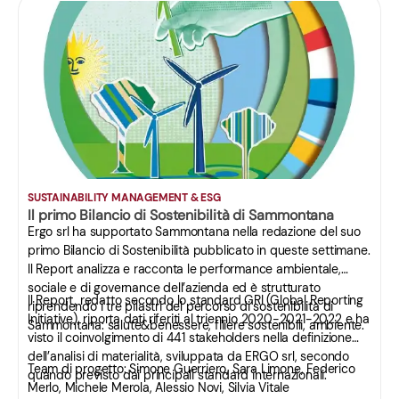
SUSTAINABILITY MANAGEMENT & ESG
Il primo Bilancio di Sostenibilità di Sammontana
Ergo srl ha supportato Sammontana nella redazione del suo
primo Bilancio di Sostenibilità pubblicato in queste settimane.
Il Report analizza e racconta le performance ambientale,
sociale e di governance dell’azienda ed è strutturato
Il Report, redatto secondo lo standard GRI (Global Reporting
riprendendo i tre pilastri del percorso di sostenibilità di
Initiative), riporta dati riferiti al triennio 2020-2021-2022 e ha
Sammontana: salute&benessere, filiere sostenibili, ambiente.
visto il coinvolgimento di 441 stakeholders nella definizione
dell’analisi di materialità, sviluppata da ERGO srl, secondo
Team di progetto: Simone Guerriero, Sara Limone, Federico
quando previsto dai principali standard internazionali.
Merlo, Michele Merola, Alessio Novi, Silvia Vitale