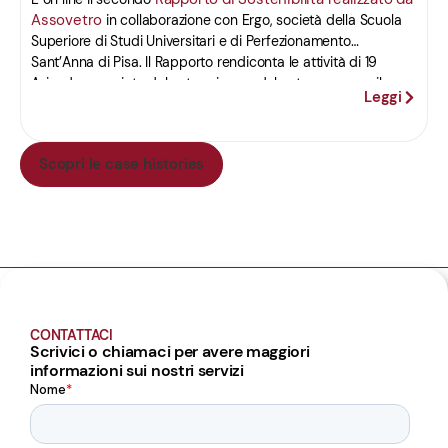
Assovetro
in collaborazione con Ergo, società della Scuola
Superiore di Studi Universitari e di Perfezionamento
Sant’Anna di Pisa. Il Rapporto rendiconta le attività di 19
Aziende associate del vetro piano e del vetro cavo per il
Leggi
periodo 2016-2020. Del documento è stata data
un’anticipazione durante l’evento del 12 aprile all’Hotel de la
Ville di Roma, nel corso del tradizionale appuntamento
Scopri le case histories
annuale dell’Associazione con la stampa.
CONTATTACI
Scrivici o chiamaci per avere maggiori
informazioni sui nostri servizi