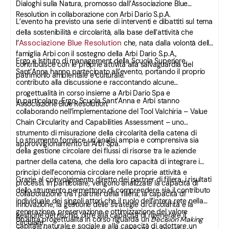
Dialoghi sulla Natura, promosso dall’Associazione Blue
Resolution in collaborazione con Arbi Dario S.p.A.
L’evento ha previsto una serie di interventi e dibattiti sul tema
della sostenibilità e circolarità, alla base dell’attività che
Associazione Blue Resolution
l’
che, nata dalla volontà della
famiglia Arbi con il sostegno della Arbi Dario S.p.A.,
Ergo e Istituto di management della Scuola Superiore
contribuisce con le proprie attività alla salvaguardia del
Sant’Anna hanno partecipato all’evento, portando il proprio
patrimonio ambientale e culturale.
contributo alla discussione e raccontando alcune
progettualità in corso insieme a Arbi Dario Spa e
In particolare, Ergo, Scuola Sant’Anna e Arbi stanno
Associazione Blue Resolution.
collaborando nell’implementazione del Tool Valchiria – Value
Chain Circularity and Capabilities Assessment – uno
strumento di misurazione della circolarità della catena di
Lo strumento fornisce un’analisi ampia e comprensiva sia
approvvigionamento di Arbi Spa.
della gestione circolare dei flussi di risorse tra le aziende
partner della catena, che della loro capacità di integrare i
principi dell’economia circolare nelle proprie attività e
Grazie al coinvolgimento diretto dei partner di filiera, i risultati
processi. In particolare, vengono analizzate la capacità di
dello strumento permettono di comprendere sia il contributo
collaborazione tra i partner della filiera, la capacità di
individuale dei singoli attori che il ruolo dell’intera rete nella
innovazione, la gestione delle strategie di circolarità e la
generazione, preservazione e ottimizzazione del valore
gestione del rischio, oltre alla capacità di rigenerare il
Un’altra progettualità in corso riguarda un
Decision Making
circolare.
capitale naturale e sociale e alla capacità di adottare un